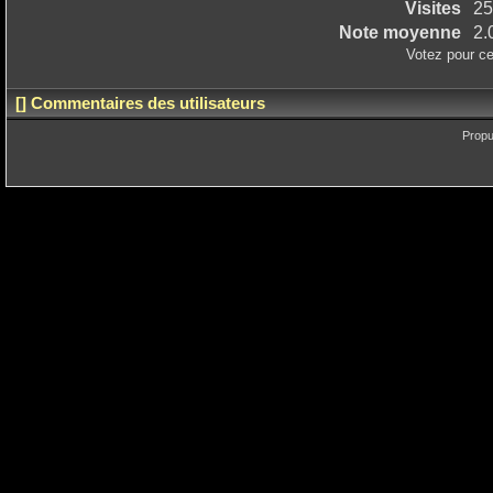
Visites
25
Note moyenne
2.
Votez pour ce
[] Commentaires des utilisateurs
Propu