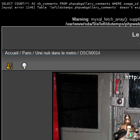
SELECT COUNT(*) AS nb_comments FROM phpwebgallery_comments WHERE image_id 
[mysql error 1146] Table 'lefildutemps.phpwebgallery_comments' doesn't ex
Warning
: mysql_fetch_array(): suppl
/var/www/sda/5/e/lefildutemps/phpweb
Le
Accueil
/
Paris
/
Une nuit dans le metro
/ DSCN0014