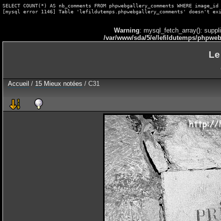
SELECT COUNT(*) AS nb_comments FROM phpwebgallery_comments WHERE image_id 
[mysql error 1146] Table 'lefildutemps.phpwebgallery_comments' doesn't ex
Warning
: mysql_fetch_array(): suppl
/var/www/sda/5/e/lefildutemps/phpweb
Le
Accueil
/
15 Mieux notées
/ C31