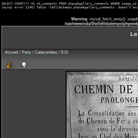
SELECT COUNT(*) AS nb_comments FROM phpwebgallery_comments WHERE image_id 
[mysql error 1146] Table 'lefildutemps.phpwebgallery_comments' doesn't ex
Warning
: mysql_fetch_array(): suppl
/var/www/sda/5/e/lefildutemps/phpweb
Le
Accueil
/
Paris
/
Catacombes
/ B16