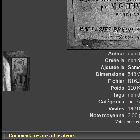
Auteur
non d
Créée le
non d
Ajoutée le
Same
Dimensions
548*
Fichier
B16.
Poids
110 
Tags
non d
Catégories
Pa
Visites
1921
Note moyenne
3.00 (
Votez pour ce
[] Commentaires des utilisateurs