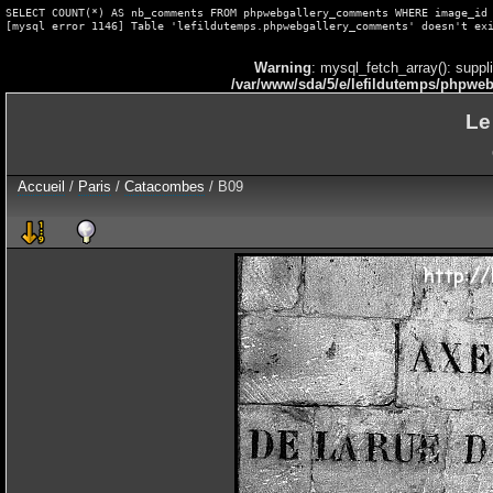
SELECT COUNT(*) AS nb_comments FROM phpwebgallery_comments WHERE image_id 
[mysql error 1146] Table 'lefildutemps.phpwebgallery_comments' doesn't ex
Warning
: mysql_fetch_array(): suppl
/var/www/sda/5/e/lefildutemps/phpweb
Le
Accueil
/
Paris
/
Catacombes
/ B09