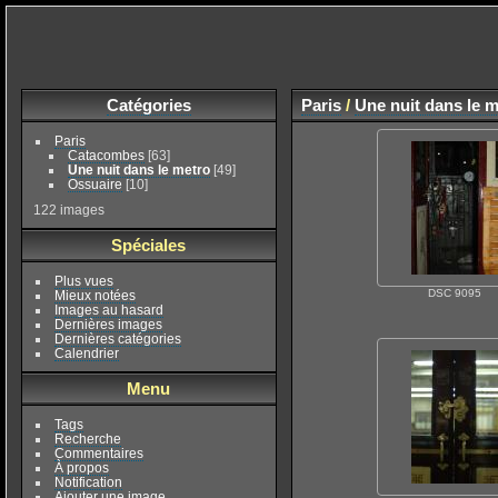
Catégories
Paris
/
Une nuit dans le m
Paris
Catacombes
[63]
Une nuit dans le metro
[49]
Ossuaire
[10]
122 images
Spéciales
Plus vues
DSC 9095
Mieux notées
Images au hasard
Dernières images
Dernières catégories
Calendrier
Menu
Tags
Recherche
Commentaires
À propos
Notification
Ajouter une image