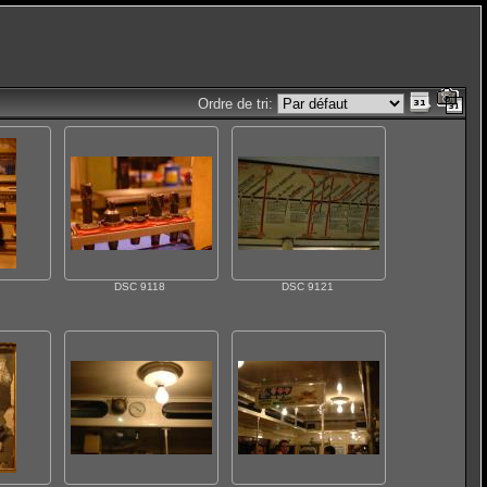
Ordre de tri:
DSC 9118
DSC 9121