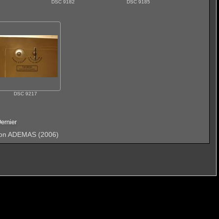
DSC 9182
DSC 9185
DSC 9217
ernier
ation ADEMAS (2006)