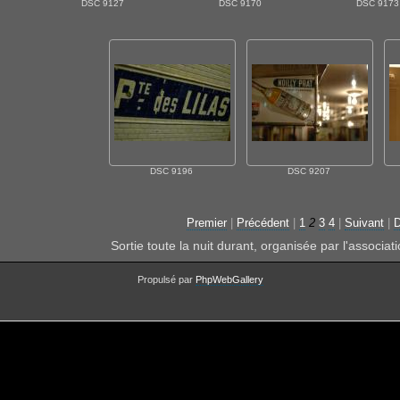
DSC 9127
DSC 9170
DSC 9173
DSC 9196
DSC 9207
Premier
|
Précédent
|
1
2
3
4
|
Suivant
|
D
Sortie toute la nuit durant, organisée par l'associ
Propulsé par
PhpWebGallery